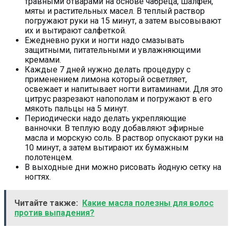
травными отварами на основе чабреца, шалфея,
мяты и растительных масел. В теплый раствор
погружают руки на 15 минут, а затем высовывают
их и вытирают салфеткой.
Ежедневно руки и ногти надо смазывать
защитными, питательными и увлажняющими
кремами.
Каждые 7 дней нужно делать процедуру с
применением лимона который осветляет,
освежает и напитывает ногти витаминами. Для это
цитрус разрезают напополам и погружают в его
мякоть пальцы на 5 минут.
Периодически надо делать укрепляющие
ванночки. В теплую воду добавляют эфирные
масла и морскую соль. В раствор опускают руки на
10 минут, а затем вытирают их бумажным
полотенцем.
В выходные дни можно рисовать йодную сетку на
ногтях.
Читайте также:
Какие масла полезны для волос
против выпадения?