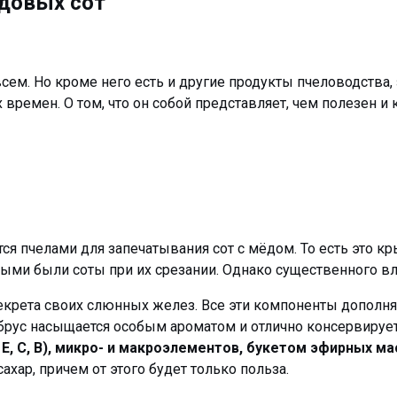
едовых сот
 всем. Но кроме него есть и другие продукты пчеловодств
ремен. О том, что он собой представляет, чем полезен и 
ится пчелами для запечатывания сот с мёдом. То есть это 
ными были соты при их срезании. Однако существенного вл
екрета своих слюнных желез. Все эти компоненты дополня
брус насыщается особым ароматом и отлично консервирует 
Е, С, В), микро- и макроэлементов, букетом эфирных м
хар, причем от этого будет только польза.