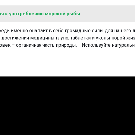
ния к употреблению морской рыбы
едь именно она таит в себе громадные силы для нашего л
ть достижения медицины глупо, таблетки и уколы порой жи
овек – органичная часть природы. Используйте натураль