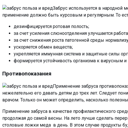
Забрус используется в народной м
применение должно быть курсовым и регулярным. То ес
дезинфицируется ротовая полость;
за счет усиления слюноотделения улучшается работ
за счет снижения роста патогенной среды нормализ
ускоряется обмен веществ;
укрепляется иммунная система и защитные силы орг
формируется устойчивость организма к вирусным и
Противопоказания
Применение забруса противопока
нежелательно его давать детям до трех лет. Следует пон
врачом. Только он может определить, насколько полезн
Применение забруса в качестве профилактического средст
продолжая до самой весны. На лето лучше сделать переры
столовые ложки меда в день. В этом случае продукты буд