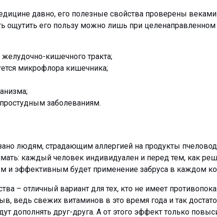
едицине давно, его полезные свойства проверены веками.
ть ощутить его пользу можно лишь при целенаправленном
а желудочно-кишечного тракта;
уется микрофлора кишечника;
анизма;
 простудным заболеваниям.
зано людям, страдающим аллергией на продукты пчеловод
имать: каждый человек индивидуален и перед тем, как реш
ым и эффективным будет применение забруса в каждом ко
ва – отличный вариант для тех, кто не имеет противопока
в, ведь свежих витаминов в это время года и так достато
ут дополнять друг-друга. А от этого эффект только повыси