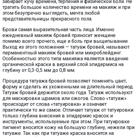
забирает кучу времени, терпения и физической боли. Не
тратить большое количество времени на макияж и при
этом безупречно выглядеть, мечта любой
представительницы прекрасного пола.
Брови самая выразительная часть лица. Именно
ежедневный макияж бровей приносит женщине
помимо всего прочего, еще и боль при выщипывании.
Выход из этого положения — татуаж бровей, называют
перманентный макияж бровей или микроблейдинг.
Особенностью этого типа макияжа является введение
органической краски в верхний слой эпидермиса на
глубину от 0,3-0,5 мм до 0,8 мм.
Процедура татуажа бровей позволяет поменять цвет,
форму и сделать их ухоженными на длительный период.
Татуаж бровей держится около года. Татуаж используют
для маскировки шрамов или ожогов. Слово «татуаж»
происходит от слова «татуировка» и означает
практически то же самое. Отличает татуаж от татуировки
только глубина внесения в эпидермис красок и
инструменты, используемые при этом. При татуировке
пигмент вносится кожу на большую глубину, нежели при
татуаже. Так как при татуаже краска вносится на