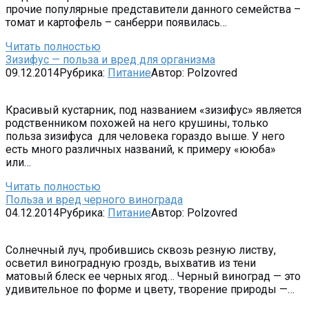
прочие популярные представители данного семейства –
томат и картофель – санберри появилась…
Читать полностью
Зизифус — польза и вред для организма
09.12.2014
Рубрика:
Питание
Автор:
Polzovred
Красивый кустарник, под названием «зизифус» является
родственником похожей на него крушины, только
польза зизифуса для человека гораздо выше. У него
есть много различных названий, к примеру «ююба»
или…
Читать полностью
Польза и вред черного винограда
04.12.2014
Рубрика:
Питание
Автор:
Polzovred
Солнечный луч, пробившись сквозь резную листву,
осветил виноградную гроздь, выхватив из тени
матовый блеск ее черных ягод… Черный виноград — это
удивительное по форме и цвету, творение природы —…