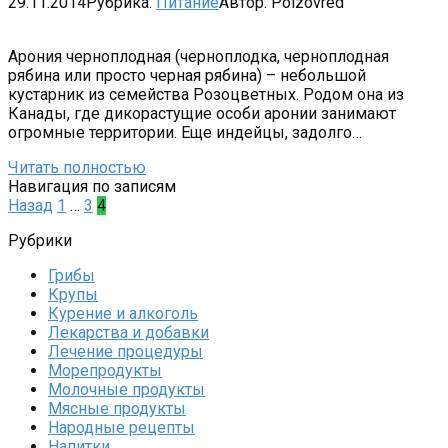
29.11.2014
Рубрика:
Питание
Автор:
Polzovred
Арония черноплодная (черноплодка, черноплодная
рябина или просто черная рябина) – небольшой
кустарник из семейства Розоцветных. Родом она из
Канады, где дикорастущие особи аронии занимают
огромные территории. Еще индейцы, задолго…
Читать полностью
Навигация по записям
Назад
1
…
3
4
Рубрики
Грибы
Крупы
Курение и алкоголь
Лекарства и добавки
Лечение процедуры
Морепродукты
Молочные продукты
Мясные продукты
Народные рецепты
Напитки