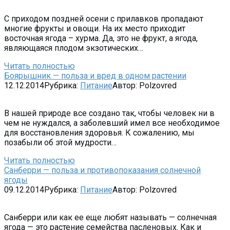
С приходом поздней осени с прилавков пропадают
многие фрукты и овощи. На их место приходит
восточная ягода – хурма. Да, это не фрукт, а ягода,
являющаяся плодом экзотических…
Читать полностью
Боярышник — польза и вред в одном растении
12.12.2014
Рубрика:
Питание
Автор:
Polzovred
В нашей природе все создано так, чтобы человек ни в
чем не нуждался, а заболевший имел все необходимое
для восстановления здоровья. К сожалению, мы
позабыли об этой мудрости…
Читать полностью
Санберри — польза и противопоказания солнечной
ягоды
09.12.2014
Рубрика:
Питание
Автор:
Polzovred
Санберри или как ее еще любят называть — солнечная
ягода — это растение семейства пасленовых. Как и