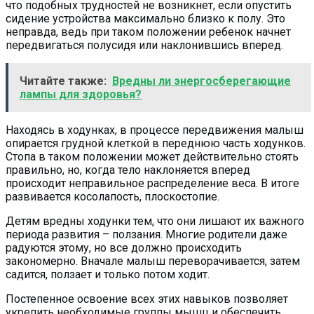
что подобных трудностей не возникнет, если опустить
сидение устройства максимально близко к полу. Это
неправда, ведь при таком положении ребенок начнет
передвигаться полусидя или наклонившись вперед.
Читайте также:
Вредны ли энергосберегающие
лампы для здоровья?
Находясь в ходунках, в процессе передвижения малыш
опирается грудной клеткой в переднюю часть ходунков.
Стопа в таком положении может действительно стоять
правильно, но, когда тело наклоняется вперед
происходит неправильное распределение веса. В итоге
развивается косолапость, плоскостопие.
Детям вредны ходунки тем, что они лишают их важного
периода развития – ползания. Многие родители даже
радуются этому, но все должно происходить
закономерно. Вначале малыш переворачивается, затем
садится, ползает и только потом ходит.
Постепенное освоение всех этих навыков позволяет
укрепить необходимые группы мышц и обеспечить