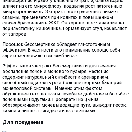
пищеварение и работу кишечного тракта, благотворно
влияет на его микрофлору, подавляя рост патогенных
микроорганизмов. Экстракт этого растения снимает
спазмы, применяется при колитах и повышенном
слизеобразовании в ЖКТ. Он хорошо восстанавливает
перильстатику кишечника, нормализует стул, избавляет
от запоров.
Порошок бессмертника обладает глистогонным
эффектом. В частности его применение хорошо себя
зарекомендовало при лямблиозе.
Эффективен экстракт бессмертника и для лечения
воспаления почек и мочевого пузыря. Растение
содержит натуральный антибиотик аренаринам,
способный подавлять рост болезнетворных бактерий
мочеполовой системы. Именно этим фактом
обусловлена его польза и лечебное действие в борьбе с
почечными недугами. Препараты из цмина
обеззараживают мочевыводящие пути, выводят песок,
камни и лишнюю жидкость из организма.
Для похудения