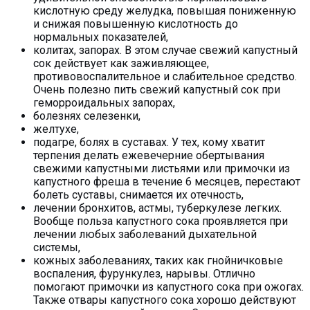
кислотную среду желудка, повышая пониженную
и снижая повышенную кислотность до
нормальных показателей,
колитах, запорах. В этом случае свежий капустный
сок действует как заживляющее,
противовоспалительное и слабительное средство.
Очень полезно пить свежий капустный сок при
геморроидальных запорах,
болезнях селезенки,
желтухе,
подагре, болях в суставах. У тех, кому хватит
терпения делать ежевечерние обертывания
свежими капустными листьями или примочки из
капустного фреша в течение 6 месяцев, перестают
болеть суставы, снимается их отечность,
лечении бронхитов, астмы, туберкулезе легких.
Вообще польза капустного сока проявляется при
лечении любых заболеваний дыхательной
системы,
кожных заболеваниях, таких как гнойничковые
воспаления, фурункулез, нарывы. Отлично
помогают примочки из капустного сока при ожогах.
Также отвары капустного сока хорошо действуют