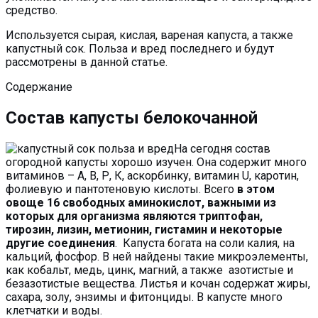
средство.
Используется сырая, кислая, вареная капуста, а также
капустный сок. Польза и вред последнего и будут
рассмотрены в данной статье.
Содержание
Состав капусты белокочанной
На сегодня состав
огородной капусты хорошо изучен. Она содержит много
витаминов – А, В, Р, К, аскорбинку, витамин U, каротин,
фолиевую и пантотеновую кислоты. Всего
в этом
овоще 16 свободных аминокислот, важными из
которых для организма являются триптофан,
тирозин, лизин, метионин, гистамин и некоторые
другие соединения
. Капуста богата на соли калия, на
кальций, фосфор. В ней найдены такие микроэлементы,
как кобальт, медь, цинк, магний, а также азотистые и
безазотистые вещества. Листья и кочан содержат жиры,
сахара, золу, энзимы и фитонциды. В капусте много
клетчатки и воды.