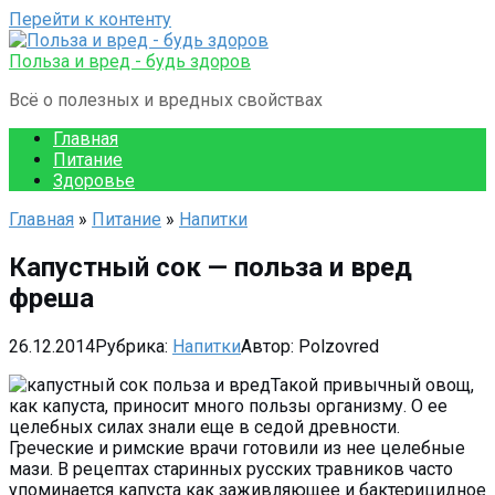
Перейти к контенту
Польза и вред - будь здоров
Всё о полезных и вредных свойствах
Главная
Питание
Здоровье
Главная
»
Питание
»
Напитки
Капустный сок — польза и вред
фреша
26.12.2014
Рубрика:
Напитки
Автор:
Polzovred
Такой привычный овощ,
как капуста, приносит много пользы организму. О ее
целебных силах знали еще в седой древности.
Греческие и римские врачи готовили из нее целебные
мази. В рецептах старинных русских травников часто
упоминается капуста как заживляющее и бактерицидное