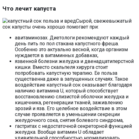
Что лечит капуста
Сырой, свежевыжатый
сок капусты очень хорошо помогает при:
авитаминозах. Диетологи рекомендуют каждый
день пить по пол стакана капустного фреша.
Особенно это актуально весной, когда организм
нуждается в витаминных добавках,
язвенной болезни желудка и двенадцатиперстной
кишки. Вместо скальпеля хирурга стоит
попробовать капустную терапию. Ее польза
существенна даже в запущенных случаях. Такое
воздействие капустный сок оказывает благодаря
наличию витамина U, который способствует
восстановлению слизистой оболочки желудка и
кишечника, регенерации тканей, заживлению
эрозий и язв. Его целебное воздействие в этом
случае проявляется в уменьшении секреции
желудочного сока, снятия болевого синдрома,
гастритах с недостаточной секреторной функцией
желудка. Вообще витамин U обладает
удивительной способностью нормализовать