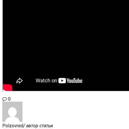
0
Polzovred
/ автор статьи